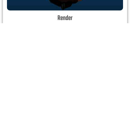
Render
Crearas la iluminación y la animación de los elementos finales para exportarlo
como secuencia de imágenes y darle toques finales con After Effects.
1 Lección
16 Min
El Mentor
Daniel Núñez es un Artista Gráfico de México con Foco en los Efectos Visuales y
la Animación. El a dirigido, Editado y/o Creado Múltiples piezas para, cine
televisión y WEB en los pasados años, comenzando su formación Autodidacta
desde hace mas de 10 años.
Actualmente trabaja para marcas como Riot Games, Universal Pictures y Fox
haciendo trabajos de Post-Producción Edición y Animación Para diversas