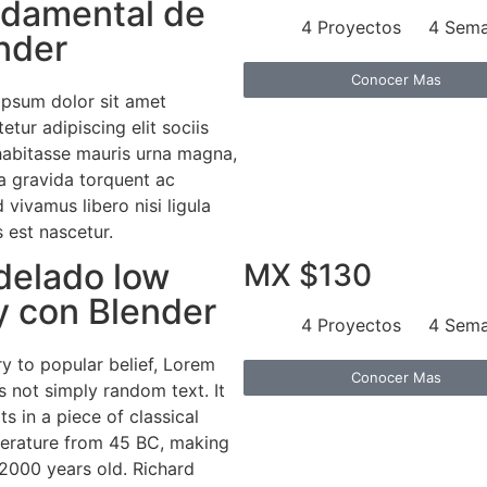
damental de
4 Proyectos
4 Sem
nder
Conocer Mas
ipsum dolor sit amet
etur adipiscing elit sociis
habitasse mauris urna magna,
a gravida torquent ac
d vivamus libero nisi ligula
es est nascetur.
elado low
MX $130
y con Blender
4 Proyectos
4 Sem
y to popular belief, Lorem
Conocer Mas
s not simply random text. It
ts in a piece of classical
iterature from 45 BC, making
 2000 years old. Richard