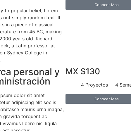
Conocer Mas
y to popular belief, Lorem
s not simply random text. It
ts in a piece of classical
iterature from 45 BC, making
 2000 years old. Richard
ock, a Latin professor at
n-Sydney College in
,
ca personal y
MX $130
inistración
4 Proyectos
4 Sem
ipsum dolor sit amet
Conocer Mas
etur adipiscing elit sociis
habitasse mauris urna magna,
a gravida torquent ac
d vivamus libero nisi ligula
es est nascetur.