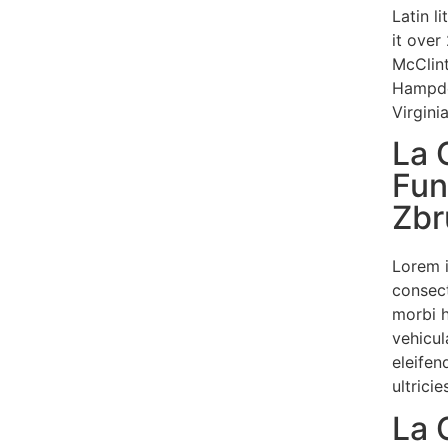
Latin l
it over
McClint
Hampde
Virginia
La 
Fun
Zbr
Lorem 
consect
morbi 
vehicul
eleifen
ultrici
La 