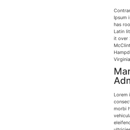
Contrar
Ipsum i
has roo
Latin l
it over
McClint
Hampde
Virginia
Mar
Adm
Lorem 
consect
morbi 
vehicul
eleifen
ultrici