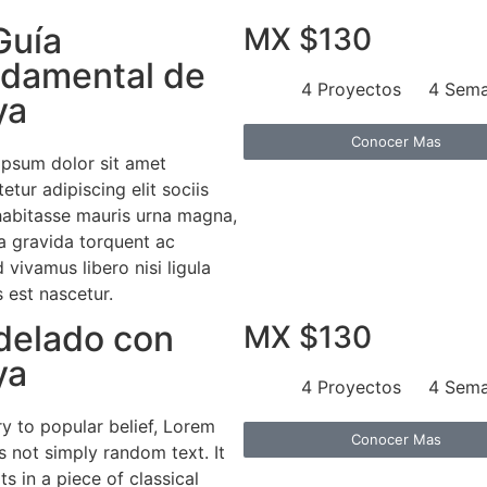
Guía
MX $130
damental de
4 Proyectos
4 Sem
ya
Conocer Mas
ipsum dolor sit amet
etur adipiscing elit sociis
habitasse mauris urna magna,
a gravida torquent ac
d vivamus libero nisi ligula
es est nascetur.
elado con
MX $130
ya
4 Proyectos
4 Sem
y to popular belief, Lorem
Conocer Mas
s not simply random text. It
ts in a piece of classical