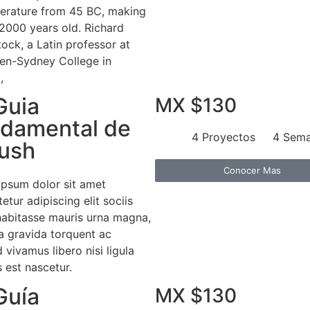
iterature from 45 BC, making
 2000 years old. Richard
ock, a Latin professor at
n-Sydney College in
,
Guia
MX $130
damental de
4 Proyectos
4 Sem
ush
Conocer Mas
ipsum dolor sit amet
etur adipiscing elit sociis
habitasse mauris urna magna,
a gravida torquent ac
d vivamus libero nisi ligula
es est nascetur.
Guía
MX $130