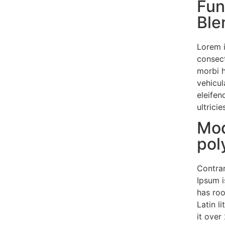
Fun
Ble
Lorem 
consect
morbi 
vehicul
eleifen
ultrici
Mod
pol
Contrar
Ipsum i
has roo
Latin l
it over