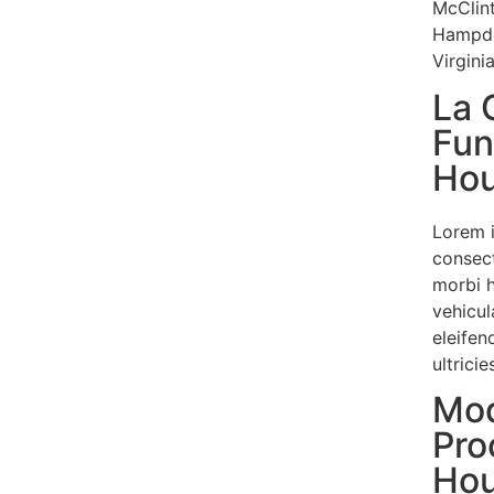
McClint
Hampde
Virginia
La 
Fun
Hou
Lorem 
consect
morbi 
vehicul
eleifen
ultrici
Mo
Pro
Hou