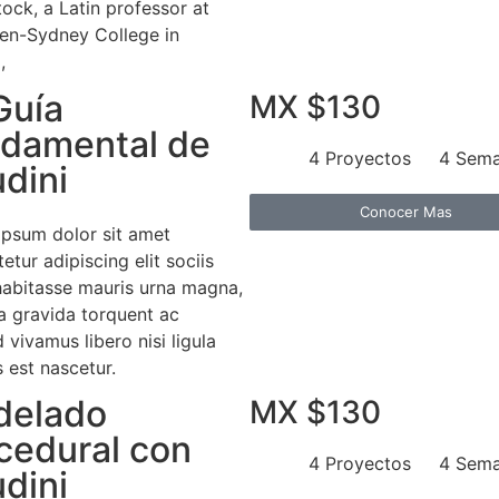
ock, a Latin professor at
n-Sydney College in
,
Guía
MX $130
damental de
4 Proyectos
4 Sem
dini
Conocer Mas
ipsum dolor sit amet
etur adipiscing elit sociis
habitasse mauris urna magna,
a gravida torquent ac
d vivamus libero nisi ligula
es est nascetur.
delado
MX $130
cedural con
4 Proyectos
4 Sem
dini