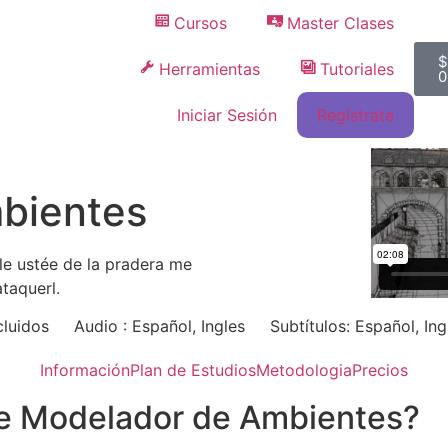
Cursos
Master Clases
$
Herramientas
Tutoriales
0
Iniciar Sesión
Regístrate
bientes
le ustée de la pradera me
taquerl.
cluidos
Audio : Español, Ingles
Subtítulos: Español, Ing
Información
Plan de Estudios
Metodologia
Precios
de Modelador de Ambientes?