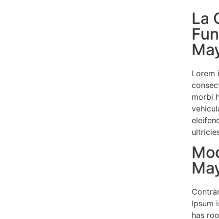
La 
Fun
Ma
Lorem 
consect
morbi 
vehicul
eleifen
ultrici
Mod
Ma
Contrar
Ipsum i
has roo