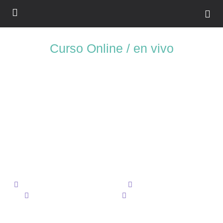
Curso Online / en vivo
Modelado para
Videojuegos con
Zbrush
Aprende todas las características y fundamentos de After Effects y
prepárate para cualquier reto que se te presente o especialízate en lo
que mas te apasione
Recursos y proyectos incluidos
Audio : Español, Ingles
Subtítulos: Español, Ingles
Certificado al concluir