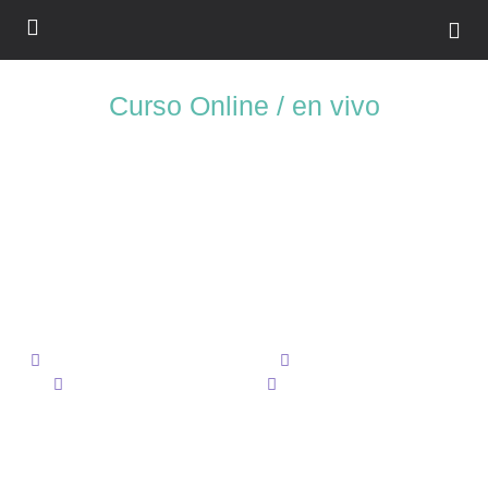
Curso Online / en vivo
Modelado con
Cinema 4D
Aprende todas las características y fundamentos de After Effects y
prepárate para cualquier reto que se te presente o especialízate en lo
que mas te apasione
Recursos y proyectos incluidos
Audio : Español, Ingles
Subtítulos: Español, Ingles
Certificado al concluir