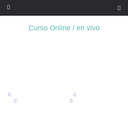
Curso Online / en vivo
Animación con
Procreate
Aprende todas las características y fundamentos de After Effects y
prepárate para cualquier reto que se te presente o especialízate en lo
que mas te apasione
Recursos y proyectos incluidos
Audio : Español, Ingles
Subtítulos: Español, Ingles
Certificado al concluir